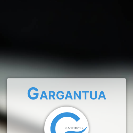
Gargantua
8.5.11282.16